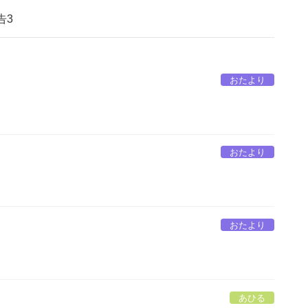
告3
おたより
おたより
おたより
あひる