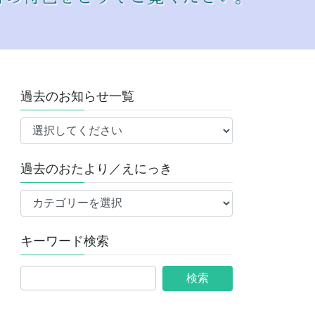
過去のお知らせ一覧
過去のおたより／えにっき
過
去
の
キーワード検索
お
た
よ
り