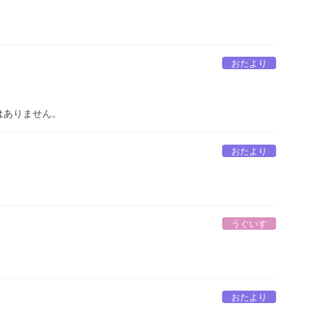
おたより
はありません。
おたより
うぐいす
おたより