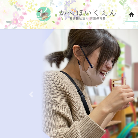
コ
ナ
ン
ビ
テ
ゲ
ン
ー
ツ
シ
へ
ョ
ス
ン
キ
に
ッ
移
プ
動
Previous