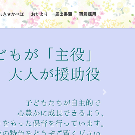
っき★かべほ
おたより
届出書類
職員採用
Next