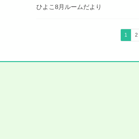
ひよこ8月ルームだより
投
固
1
2
稿
定
ペ
の
ー
ペ
ジ
ー
ジ
送
り