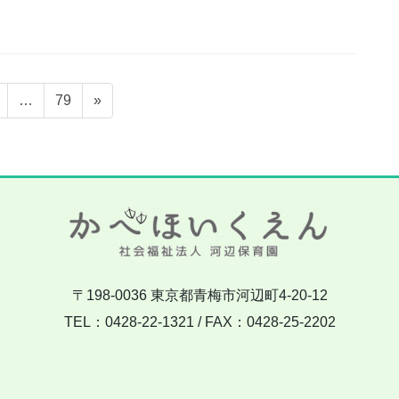
固
固
…
79
»
定
定
ペ
ペ
ー
ー
ジ
ジ
〒198-0036 東京都青梅市河辺町4-20-12
TEL：0428-22-1321 / FAX：0428-25-2202