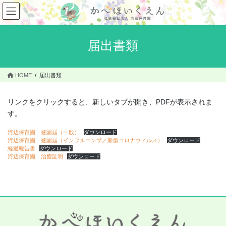
コ
ナ
ン
ビ
テ
ゲ
ン
ー
届出書類
ツ
シ
へ
ョ
ス
ン
HOME
届出書類
キ
に
ッ
移
プ
動
リンクをクリックすると、新しいタブが開き、PDFが表示されま
す。
河辺保育園 登園届（一般）
ダウンロード
河辺保育園 登園届（インフルエンザ／新型コロナウィルス）
ダウンロード
経過報告書
ダウンロード
河辺保育園 治癒証明
ダウンロード