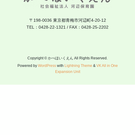
〒198-0036 東京都青梅市河辺町4-20-12
TEL：0428-22-1321 / FAX：0428-25-2202
Copyright © かべほいくえん All Rights Reserved.
Powered by
WordPress
with
Lightning Theme
&
VK All in One
Expansion Unit