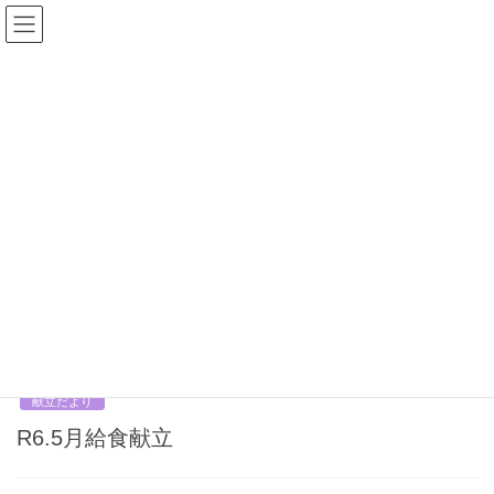
コ
ナ
ン
ビ
テ
ゲ
ン
ー
献立だより
ツ
シ
へ
ョ
ス
ン
HOME
献立だより
キ
に
ッ
移
プ
動
2024-10-31
献立だより
１１月の献立
2024-05-01
献立だより
R6.5月給食献立