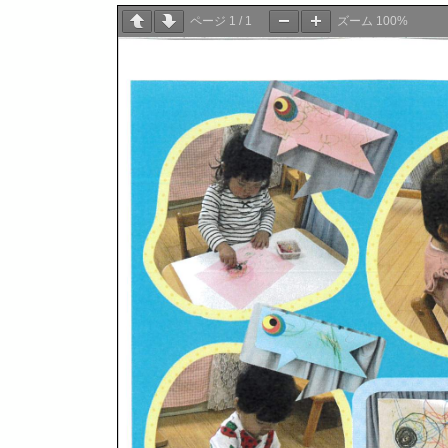
ページ
1
/
1
ズーム
100%