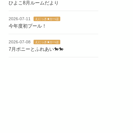
ひよこ8月ルームだより
2026-07-11
えにっき★かべほ
今年度初プール！
2026-07-08
えにっき★かべほ
7月ポニーとふれあい🐎🐎