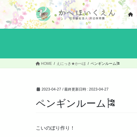
コ
ナ
ン
ビ
テ
ゲ
ン
ー
ツ
シ
へ
ョ
ス
ン
キ
に
ッ
移
HOME
えにっき★かべほ
ペンギンルーム🎏
プ
動
2023-04-27
/ 最終更新日時 :
2023-04-27
ペンギンルーム🎏
こいのぼり作り！