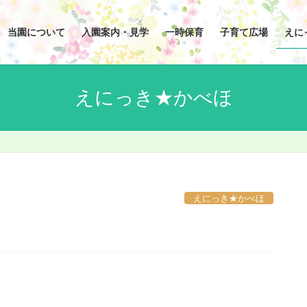
当園について
入園案内・見学
一時保育
子育て広場
えに
えにっき★かべほ
えにっき★かべほ