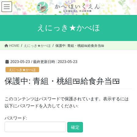
コ
ナ
ン
ビ
テ
ゲ
ン
ー
えにっき★かべほ
ツ
シ
へ
ョ
ス
ン
HOME
えにっき★かべほ
保護中: 青組・桃組🍱給食弁当🍱
キ
に
ッ
移
プ
動
2023-05-23
/ 最終更新日時 :
2023-05-23
えにっき★かべほ
保護中: 青組・桃組🍱給食弁当🍱
このコンテンツはパスワードで保護されています。表示するには
以下にパスワードを入力してください:
パスワード: