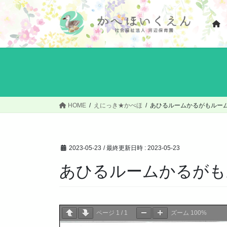
コ
ナ
ン
ビ
テ
ゲ
ン
ー
ツ
シ
へ
ョ
ス
ン
キ
に
ッ
移
HOME
えにっき★かべほ
あひるルームかるがもルー
プ
動
2023-05-23
/ 最終更新日時 :
2023-05-23
あひるルームかるがも
ページ
1
/
1
ズーム
100%