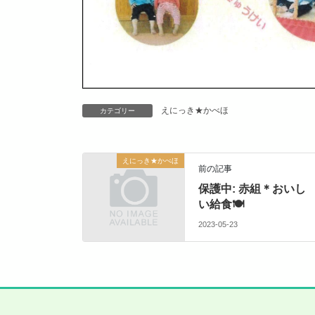
えにっき★かべほ
カテゴリー
えにっき★かべほ
前の記事
保護中: 赤組＊おいし
い給食🍽
2023-05-23