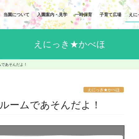
当園について
入園案内・見学
一時保育
子育て広場
えに
えにっき★かべほ
ムであそんだよ！
えにっき★かべほ
ルームであそんだよ！