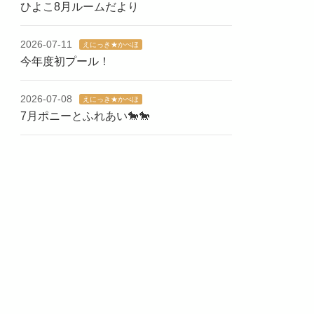
ひよこ8月ルームだより
2026-07-11
えにっき★かべほ
今年度初プール！
2026-07-08
えにっき★かべほ
7月ポニーとふれあい🐎🐎