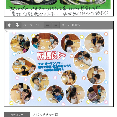
ページ
1
/
1
ズーム
100%
えにっき★かべほ
カテゴリー