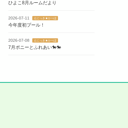
ひよこ8月ルームだより
2026-07-11
えにっき★かべほ
今年度初プール！
2026-07-08
えにっき★かべほ
7月ポニーとふれあい🐎🐎