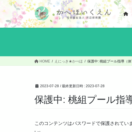
コ
ナ
ン
ビ
テ
ゲ
ン
ー
ツ
シ
へ
ョ
ス
ン
キ
に
ッ
移
HOME
えにっき★かべほ
保護中: 桃組プール指導（
プ
動
2023-07-28
/ 最終更新日時 :
2023-07-28
保護中: 桃組プール指
このコンテンツはパスワードで保護されてい