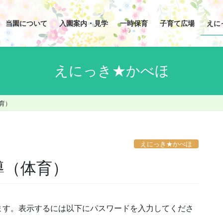
当園について
入園案内・見学
一時保育
子育て広場
えに
えにっき★かべほ
体育）
えにっき★かべほ
導（体育）
ます。表示するには以下にパスワードを入力してくださ