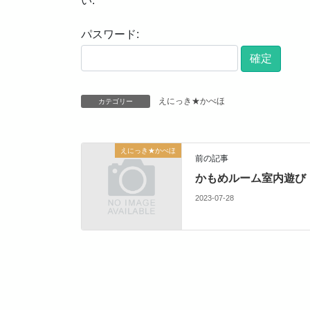
い:
パスワード:
えにっき★かべほ
カテゴリー
えにっき★かべほ
前の記事
かもめルーム室内遊び
2023-07-28