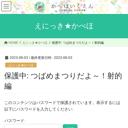
コ
ナ
ン
ビ
テ
ゲ
ン
ー
えにっき★かべほ
ツ
シ
へ
ョ
ス
ン
HOME
えにっき★かべほ
保護中: つばめまつりだよ～！射的編
キ
に
ッ
移
プ
動
2023-08-03
/ 最終更新日時 :
2023-08-03
えにっき★かべほ
保護中: つばめまつりだよ～！射的
編
このコンテンツはパスワードで保護されています。表示するには
以下にパスワードを入力してください:
パスワード: