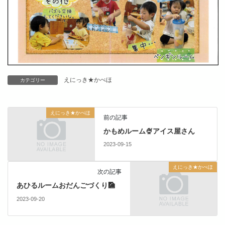
えにっき★かべほ
カテゴリー
えにっき★かべほ
前の記事
かもめルーム🍨アイス屋さん
2023-09-15
えにっき★かべほ
次の記事
あひるルームおだんごづくり🎑
2023-09-20