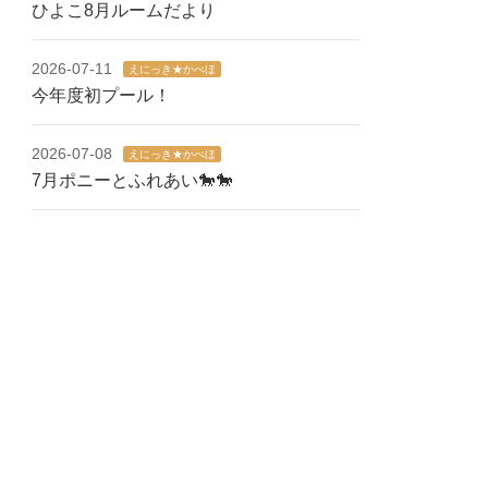
ひよこ8月ルームだより
2026-07-11
えにっき★かべほ
今年度初プール！
2026-07-08
えにっき★かべほ
7月ポニーとふれあい🐎🐎