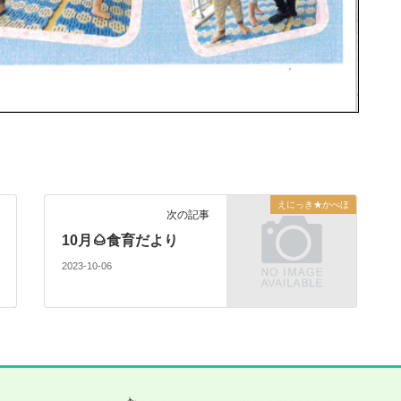
えにっき★かべほ
次の記事
10月🌰食育だより
2023-10-06