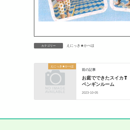
えにっき★かべほ
カテゴリー
えにっき★かべほ
前の記事
お庭でできたスイカ❣
ペンギンルーム
2023-10-05