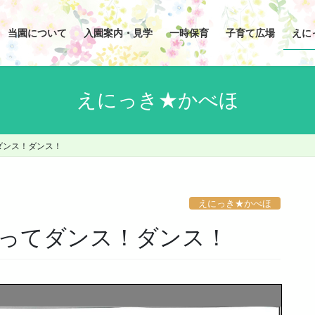
当園について
入園案内・見学
一時保育
子育て広場
えに
えにっき★かべほ
ダンス！ダンス！
えにっき★かべほ
ってダンス！ダンス！