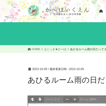
コ
ナ
ン
ビ
テ
ゲ
ン
ー
ツ
シ
へ
ョ
ス
ン
キ
に
ッ
移
HOME
えにっき★かべほ
あひるルーム雨の日だって
プ
動
2023-10-05
/ 最終更新日時 :
2023-10-05
あひるルーム雨の日だ
ページ
1
/
1
ズーム
100%