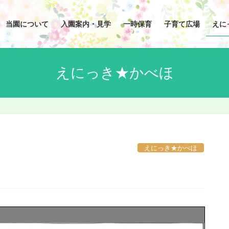
当園について
入園案内・見学
一時保育
子育て広場
えに
えにっき★かべほ
えにっき★かべほ