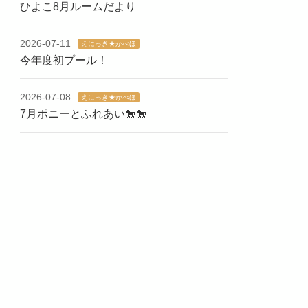
ひよこ8月ルームだより
2026-07-11
えにっき★かべほ
今年度初プール！
2026-07-08
えにっき★かべほ
7月ポニーとふれあい🐎🐎