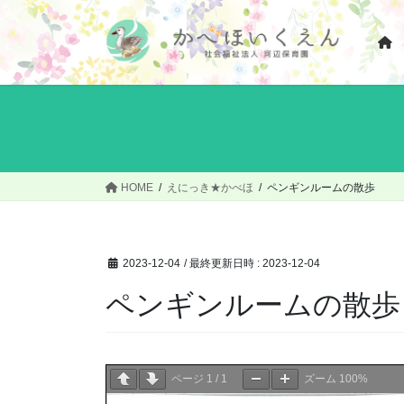
コ
ナ
ン
ビ
テ
ゲ
ン
ー
ツ
シ
へ
ョ
ス
ン
キ
に
ッ
移
HOME
えにっき★かべほ
ペンギンルームの散歩
プ
動
2023-12-04
/ 最終更新日時 :
2023-12-04
ペンギンルームの散歩
ページ
1
/
1
ズーム
100%