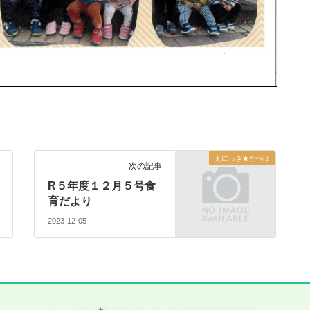
えにっき★かべほ
次の記事
R５年度１２月５号食
育だより
2023-12-05