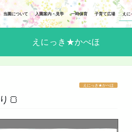
当園について
入園案内・見学
一時保育
子育て広場
えに
えにっき★かべほ
えにっき★かべほ
り🍞