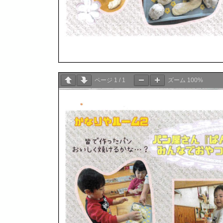
ページ
1
/
1
ズーム
100%