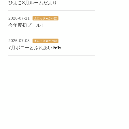
ひよこ8月ルームだより
2026-07-11
えにっき★かべほ
今年度初プール！
2026-07-08
えにっき★かべほ
7月ポニーとふれあい🐎🐎