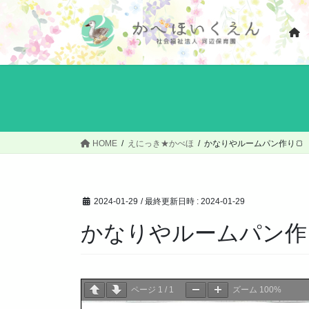
コ
ナ
ン
ビ
テ
ゲ
ン
ー
ツ
シ
へ
ョ
ス
ン
キ
に
ッ
移
HOME
えにっき★かべほ
かなりやルームパン作り🍞
プ
動
2024-01-29
/ 最終更新日時 :
2024-01-29
かなりやルームパン作
ページ
1
/
1
ズーム
100%