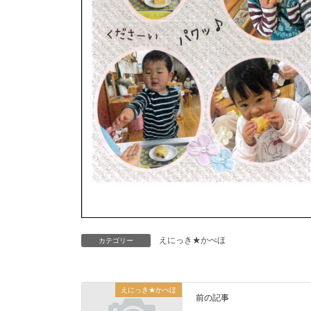
えにっき★かべほ
カテゴリー
えにっき★かべほ
前の記事