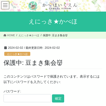
コ
ナ
ン
ビ
テ
ゲ
ン
ー
えにっき★かべほ
ツ
シ
へ
ョ
ス
ン
HOME
えにっき★かべほ
保護中: 豆まき集会👹
キ
に
ッ
移
プ
動
2024-02-02
/ 最終更新日時 :
2024-02-02
えにっき★かべほ
保護中: 豆まき集会👹
このコンテンツはパスワードで保護されています。表示するには
以下にパスワードを入力してください:
パスワード: