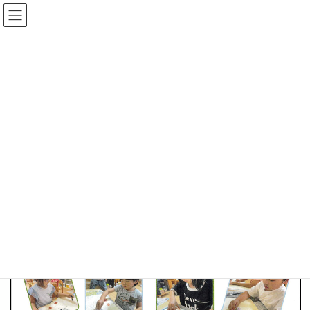
コ
ナ
ン
ビ
テ
ゲ
ン
ー
えにっき★かべほ
ツ
シ
へ
ョ
ス
ン
HOME
えにっき★かべほ
青組の製作🐌６月
キ
に
ッ
移
プ
動
2024-06-10
/ 最終更新日時 :
2024-06-10
えにっき★かべほ
青組の製作🐌６月
ページ
1
/
1
ズーム
100%