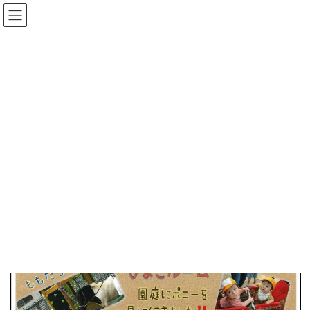
コ
ナ
ン
ビ
テ
ゲ
ン
ー
えにっき★かべほ
ツ
シ
へ
ョ
ス
ン
HOME
えにっき★かべほ
ポニーとふれあい🐎🐎
キ
に
ッ
移
プ
動
2025-09-12
/ 最終更新日時 :
2025-09-12
えにっき★かべほ
ポニーとふれあい🐎🐎
ページ
1
/
1
ズーム
100%