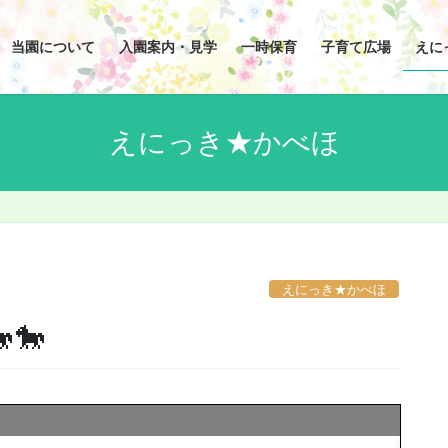
当園について
入園案内・見学
一時保育
子育て広場
えに
えにっき★かべほ
えにっき★かべほ
🐎