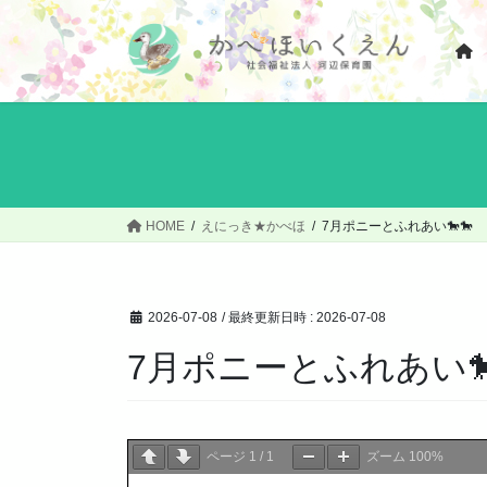
コ
ナ
ン
ビ
テ
ゲ
ン
ー
ツ
シ
へ
ョ
ス
ン
キ
に
ッ
移
HOME
えにっき★かべほ
7月ポニーとふれあい🐎🐎
プ
動
2026-07-08
/ 最終更新日時 :
2026-07-08
7月ポニーとふれあい🐎
ページ
1
/
1
ズーム
100%