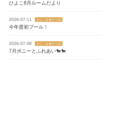
ひよこ8月ルームだより
2026-07-11
えにっき★かべほ
今年度初プール！
2026-07-08
えにっき★かべほ
7月ポニーとふれあい🐎🐎