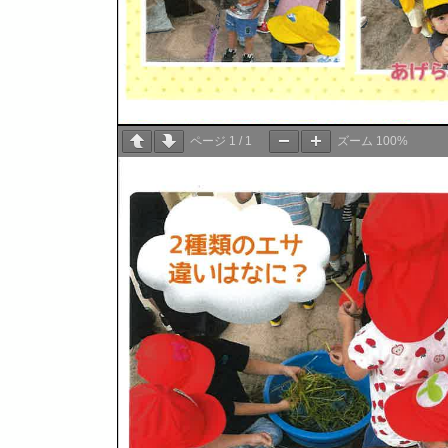
ページ
1
/
1
ズーム
100%