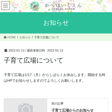
コ
ナ
ン
ビ
テ
ゲ
ン
ー
お知らせ
ツ
シ
へ
ョ
ス
ン
HOME
お知らせ
子育て広場について
キ
に
ッ
移
プ
動
2022-01-13
/ 最終更新日時 :
2022-01-13
子育て広場について
子育て広場は1/17（月）からしばらくお休みします。開始する時
はHPでお知らせしますのでよろしくお願いします。
前の記事
子育て広場からのお知らせ