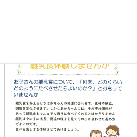
電話予約を受け付けています。
☎０４２８（２２）１３２１ 担当天野まで
＊試食もあります。ご参加お待ちしています🥕
ページ
1
/
1
ズーム
100%