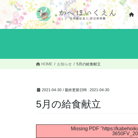
コ
ナ
ン
ビ
テ
ゲ
ン
ー
ツ
シ
へ
ョ
ス
ン
キ
に
ッ
移
HOME
お知らせ
5月の給食献立
プ
動
2021-04-30
/ 最終更新日時 :
2021-04-30
5月の給食献立
Missing PDF "https://kabehoi
3650FV_20