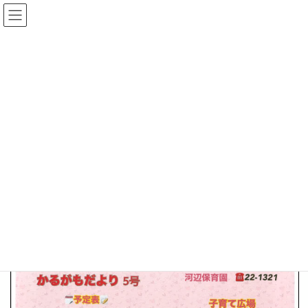
コ
ナ
ン
ビ
テ
ゲ
ン
ー
かるがもだより
ツ
シ
へ
ョ
ス
ン
HOME
かるがもだより
かるがもだよりR7、12月1月 5号
キ
に
ッ
移
プ
動
2025-11-26
/ 最終更新日時 :
2025-11-26
かるがもだより
かるがもだよりR7、12月1月 5号
ページ
1
/
1
ズーム
100%