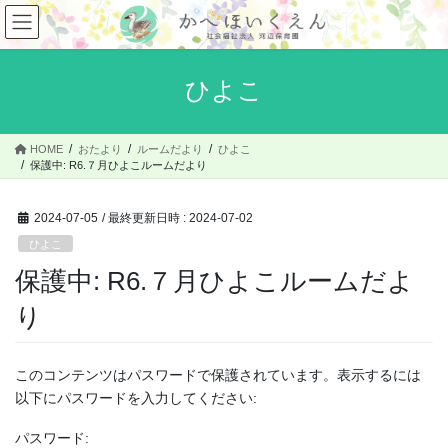
コ
ナ
ン
ビ
テ
ゲ
ン
ー
ひよこ
ツ
シ
へ
ョ
ス
ン
HOME
おたより
ルームだより
ひよこ
キ
に
保護中: R6.７月ひよこルームだより
ッ
移
プ
動
2024-07-05
/ 最終更新日時 :
2024-07-02
ひよこ
保護中: R6.７月ひよこルームだよ
り
このコンテンツはパスワードで保護されています。表示するには
以下にパスワードを入力してください:
パスワード: