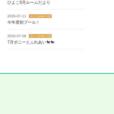
ひよこ8月ルームだより
2026-07-11
えにっき★かべほ
今年度初プール！
2026-07-08
えにっき★かべほ
7月ポニーとふれあい🐎🐎