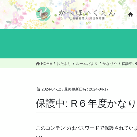
コ
ナ
ン
ビ
テ
ゲ
ン
ー
ツ
シ
へ
ョ
ス
ン
キ
に
ッ
移
HOME
おたより
ルームだより
かなりや
保護中:
プ
動
2024-04-12
/ 最終更新日時 :
2024-04-17
保護中: R６年度かな
このコンテンツはパスワードで保護されてい