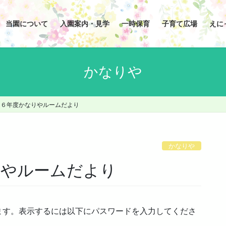
当園について
入園案内・見学
一時保育
子育て広場
えに
かなりや
 R６年度かなりやルームだより
かなりや
りやルームだより
ます。表示するには以下にパスワードを入力してくださ