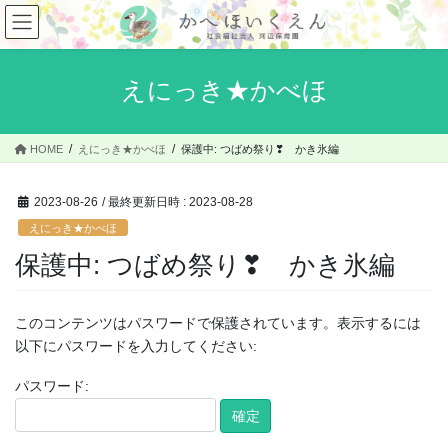
コ
ナ
ン
ビ
テ
ゲ
ン
ー
えにっき★かべほ
ツ
シ
へ
ョ
ス
ン
HOME
えにっき★かべほ
保護中: つばめ祭り❣ かき氷編
キ
に
ッ
移
プ
動
2023-08-26
/ 最終更新日時 :
2023-08-28
えにっき★かべほ
保護中: つばめ祭り❣ かき氷編
このコンテンツはパスワードで保護されています。表示するには
以下にパスワードを入力してください:
パスワード: