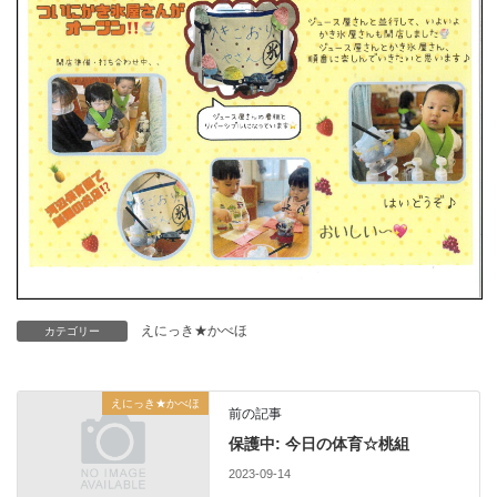
えにっき★かべほ
カテゴリー
えにっき★かべほ
前の記事
保護中: 今日の体育☆桃組
2023-09-14