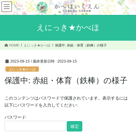
コ
ナ
ン
ビ
テ
ゲ
ン
ー
えにっき★かべほ
ツ
シ
へ
ョ
ス
ン
HOME
えにっき★かべほ
保護中: 赤組・体育（鉄棒）の様子
キ
に
ッ
移
プ
動
2023-09-15
/ 最終更新日時 :
2023-09-15
えにっき★かべほ
保護中: 赤組・体育（鉄棒）の様子
このコンテンツはパスワードで保護されています。表示するには
以下にパスワードを入力してください:
パスワード: