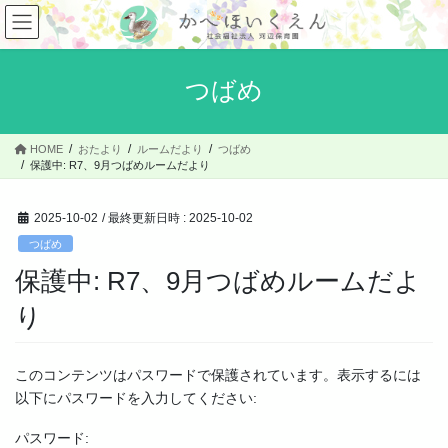
コ
ナ
ン
ビ
テ
ゲ
ン
ー
つばめ
ツ
シ
へ
ョ
ス
ン
HOME
おたより
ルームだより
つばめ
キ
に
保護中: R7、9月つばめルームだより
ッ
移
プ
動
2025-10-02
/ 最終更新日時 :
2025-10-02
つばめ
保護中: R7、9月つばめルームだよ
り
このコンテンツはパスワードで保護されています。表示するには
以下にパスワードを入力してください:
パスワード: