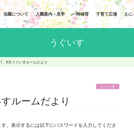
当園について
入園案内・見学
一時保育
子育て広場
えに
うぐいす
 R7、9月うぐいすルームだより
うぐいす
ぐいすルームだより
ます。表示するには以下にパスワードを入力してくださ