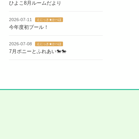
ひよこ8月ルームだより
2026-07-11
えにっき★かべほ
今年度初プール！
2026-07-08
えにっき★かべほ
7月ポニーとふれあい🐎🐎