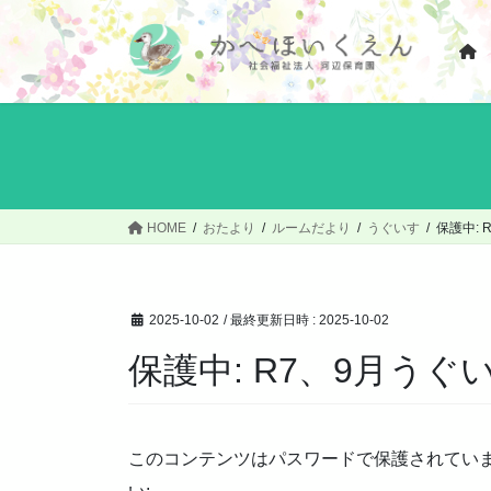
コ
ナ
ン
ビ
テ
ゲ
ン
ー
ツ
シ
へ
ョ
ス
ン
キ
に
ッ
移
HOME
おたより
ルームだより
うぐいす
保護中:
プ
動
2025-10-02
/ 最終更新日時 :
2025-10-02
保護中: R7、9月う
このコンテンツはパスワードで保護されてい